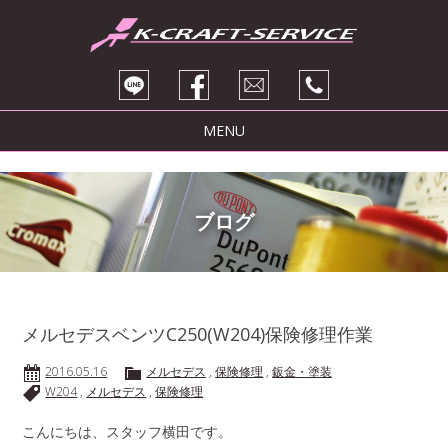
MENU
トピックス
サービス紹介
ブログ
ブログ
販売車両
会社紹介
メルセデスベンツC250(W204)保険修理作業
お問い合わせ
2016.05.16
メルセデス
,
保険修理
,
鈑金・塗装
W204
,
メルセデス
,
保険修理
こんにちは、スタッフ横田です。