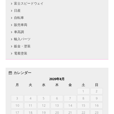
富士スピードウェイ
日産
自転車
販売車両
車高調
輸入パーツ
鈑金・塗装
電着塗装
カレンダー
2020年8月
月
火
水
木
金
土
日
1
2
3
4
5
6
7
8
9
10
11
12
13
14
15
16
17
18
19
20
21
22
23