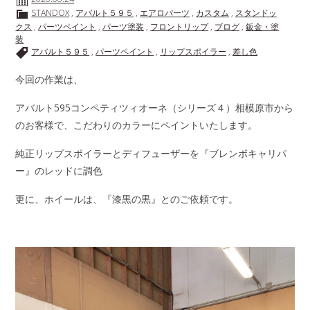
STANDOX
,
アバルト５９５
,
エアロパーツ
,
カスタム
,
スタンドッ
クス
,
パーツペイント
,
パーツ塗装
,
フロントリップ
,
ブログ
,
鈑金・塗
装
アバルト５９５
,
パーツペイント
,
リップスポイラー
,
差し色
今回の作業は、
アバルト595コンペティツィオーネ（シリーズ４）相模原市から
のお客様で、こだわりのカラーにペイントいたします。
純正リップスポイラーとディフューザーを『ブレンボキャリパ
ー』のレッドに調色
更に、ホイールは、『漆黒の黒』とのご依頼です。