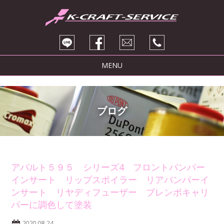
MENU
トピックス
サービス紹介
ブログ
ブログ
販売車両
会社紹介
アバルト５９５ シリーズ4 フロントバンパー
インサート リップスポイラー リアバンパーイ
お問い合わせ
ンサート リヤディフューザー ブレンボキャリ
パーに調色して塗装
2020.08.24