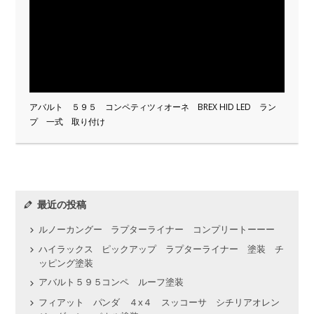
アバルト ５９５ コンペティツィオーネ BREX HID LED ラン
プ 一式 取り付け
最近の投稿
ルノーカングー ラプターライナー コンプリートーーー
ハイラックス ピックアップ ラプターライナー 塗装 チ
ッピング塗装
アバルト５９５コンペ ルーフ塗装
フィアット パンダ ４x４ スッコーサ シチリアオレン