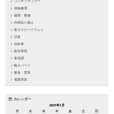
ワンオフマフラー
保険修理
修理・整備
内装貼り換え
富士スピードウェイ
日産
自転車
販売車両
車高調
輸入パーツ
鈑金・塗装
電着塗装
カレンダー
2021年1月
月
火
水
木
金
土
日