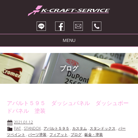
MENU
トピックス
サービス紹介
ブログ
ブログ
販売車両
会社紹介
アバルト５９５ ダッシュパネル ダッシュボー
ドパネル 塗装
お問い合わせ
2021.01.12
FIAT
,
STANDOX
,
アバルト５９５
,
カスタム
,
スタンドックス
,
パー
ツペイント
,
パーツ塗装
,
フィアット
,
ブログ
,
鈑金・塗装