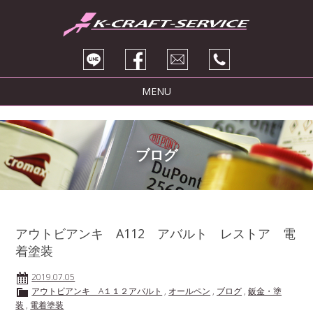
MENU
トピックス
サービス紹介
ブログ
ブログ
販売車両
会社紹介
アウトビアンキ A112 アバルト レストア 電
着塗装
お問い合わせ
2019.07.05
アウトビアンキ A１１２アバルト
,
オールペン
,
ブログ
,
鈑金・塗
装
,
電着塗装