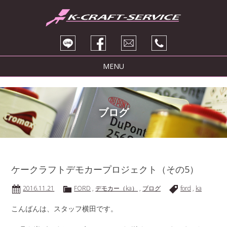
MENU
トピックス
サービス紹介
ブログ
ブログ
販売車両
会社紹介
ケークラフトデモカープロジェクト（その5）
お問い合わせ
2016.11.21
FORD
,
デモカー（ka）
,
ブログ
ford
,
ka
こんばんは、スタッフ横田です。