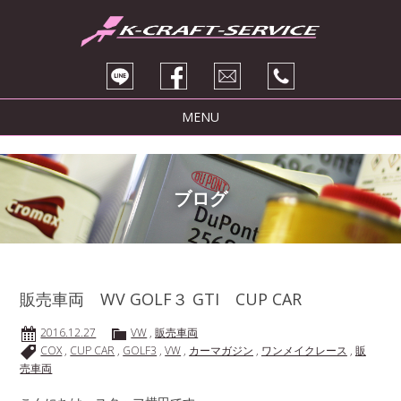
MENU
トピックス
サービス紹介
ブログ
ブログ
販売車両
会社紹介
販売車両 WV GOLF３ GTI CUP CAR
お問い合わせ
2016.12.27
VW
,
販売車両
COX
,
CUP CAR
,
GOLF3
,
VW
,
カーマガジン
,
ワンメイクレース
,
販
売車両