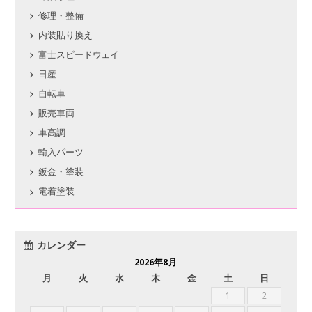
修理・整備
内装貼り換え
富士スピードウェイ
日産
自転車
販売車両
車高調
輸入パーツ
鈑金・塗装
電着塗装
カレンダー
2026年8月
月
火
水
木
金
土
日
1
2