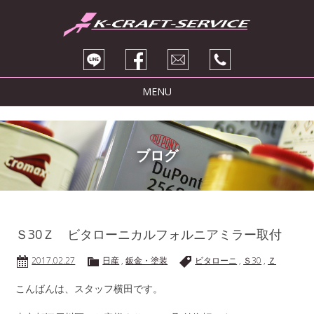
MENU
トピックス
サービス紹介
ブログ
ブログ
販売車両
会社紹介
Ｓ30Ｚ ビタローニカルフォルニアミラー取付
お問い合わせ
2017.02.27
日産
,
鈑金・塗装
ビタローニ
,
Ｓ30
,
Ｚ
こんばんは、スタッフ横田です。