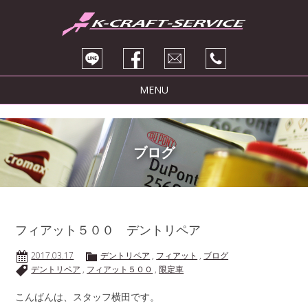
MENU
トピックス
サービス紹介
ブログ
ブログ
販売車両
会社紹介
フィアット５００ デントリペア
お問い合わせ
2017.03.17
デントリペア
,
フィアット
,
ブログ
デントリペア
,
フィアット５００
,
限定車
こんばんは、スタッフ横田です。