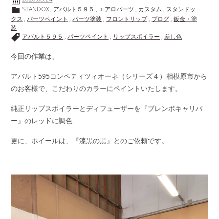
STANDOX
,
アバルト５９５
,
エアロパーツ
,
カスタム
,
スタンドッ
クス
,
パーツペイント
,
パーツ塗装
,
フロントリップ
,
ブログ
,
鈑金・塗
装
アバルト５９５
,
パーツペイント
,
リップスポイラー
,
差し色
今回の作業は、
アバルト595コンペティツィオーネ（シリーズ４）相模原市から
のお客様で、こだわりのカラーにペイントいたします。
純正リップスポイラーとディフューザーを『ブレンボキャリパ
ー』のレッドに調色
更に、ホイールは、『漆黒の黒』とのご依頼です。