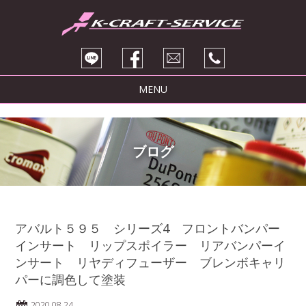
MENU
トピックス
サービス紹介
ブログ
ブログ
販売車両
会社紹介
アバルト５９５ シリーズ4 フロントバンパー
インサート リップスポイラー リアバンパーイ
お問い合わせ
ンサート リヤディフューザー ブレンボキャリ
パーに調色して塗装
2020.08.24