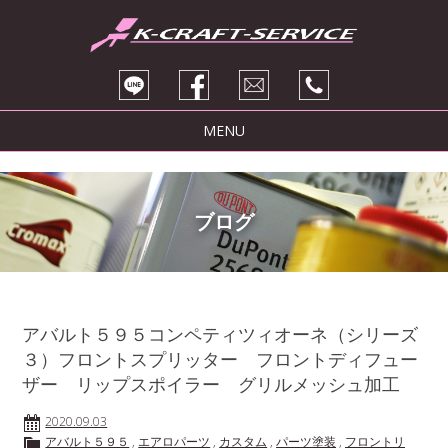
MENU
トピックス
サービス紹介
ブログ
ブログ
販売車両
会社紹介
アバルト５９５コンペティツィオーネ（シリーズ
３）フロントスプリッター フロントディフュー
お問い合わせ
ザー リップスポイラー グリルメッシュ加工
2020.09.03
アバルト５９５
,
エアロパーツ
,
カスタム
,
パーツ塗装
,
フロントリ