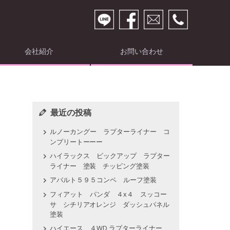
会社紹介
お問い合わせ
最近の投稿
ルノーカングー ラプターライナー コ
ンプリートーーー
ハイラックス ピックアップ ラプター
ライナー 塗装 チッピング塗装
アバルト５９５コンペ ルーフ塗装
フィアット パンダ ４x４ スッコー
サ シチリアオレンジ ダッシュパネル
塗装
ハイエース ４WD ラプターライナー